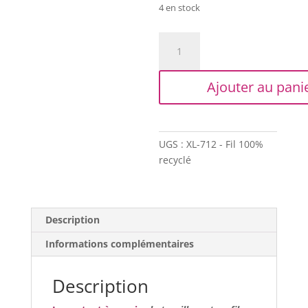
4 en stock
quantité
de
Trapilho
Ajouter au pani
-
Bobine
XL
-
UGS :
XL-712 - Fil 100%
Rose
recyclé
Description
Informations complémentaires
Description