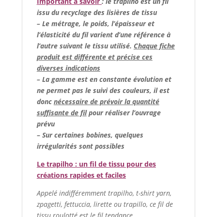
Important à savoir
: le trapilho est un fil
issu du recyclage des lisières de tissu
– Le métrage, le poids, l’épaisseur et
l’élasticité du fil varient d’une référence à
l’autre suivant le tissu utilisé.
Chaque fiche
produit est différente et précise ces
diverses indications
– La gamme est en constante évolution et
ne permet pas le suivi des couleurs, il est
donc
nécessaire de prévoir la quantité
suffisante de fil
pour réaliser l’ouvrage
prévu
–
Sur certaines bobines, quelques
irrégularités sont possibles
Le trapilho : un fil de tissu pour des
créations rapides et faciles
Appelé indifféremment trapilho, t-shirt yarn,
zpagetti, fettuccia, lirette ou trapillo, ce fil de
tissu roulotté est le fil tendance.