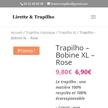
06 42 40 60 38
lirette.trapilho@gmail.com
Accueil
/
Trapilho classique
/
Trapilho XL
/ Trapilho –
Bobine XL – Rose
Trapilho –
Promo !
Bobine XL –
Rose
Le
Le
9,80
€
6,90
€
prix
prix
initial
actue
Le trapilho : une
était :
est :
matière 100%
9,80€.
6,90€
recyclée et 100%
écoresponsable
– Coloris : rose