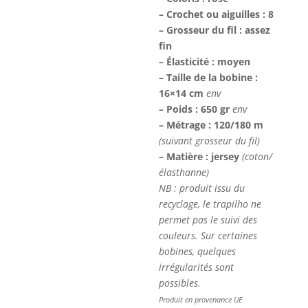
– Crochet ou aiguilles : 8
– Grosseur du fil : assez
fin
– Élasticité : moyen
– Taille de la bobine :
16×14 cm
env
– Poids : 650 gr
env
– Métrage : 120/180 m
(suivant grosseur du fil)
– Matière : jersey
(coton/
élasthanne)
NB : produit issu du
recyclage, le trapilho ne
permet pas le suivi des
couleurs. Sur certaines
bobines, quelques
irrégularités sont
possibles.
Produit en provenance UE