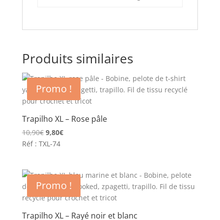
Produits similaires
Promo !
Trapilho XL – Rose pâle
Le
Le
10,90
€
9,80
€
prix
prix
Réf : TXL-74
initial
actuel
était :
est :
10,90€.
9,80€.
Promo !
Trapilho XL – Rayé noir et blanc