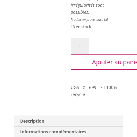
irrégularités sont
possibles.
Produit en provenance UE
10 en stock
quantité
de
Trapilho
Ajouter au pani
-
Bobine
XL
-
UGS :
XL-699 - Fil 100%
Imprimé
recyclé
vert/noir
Description
Informations complémentaires