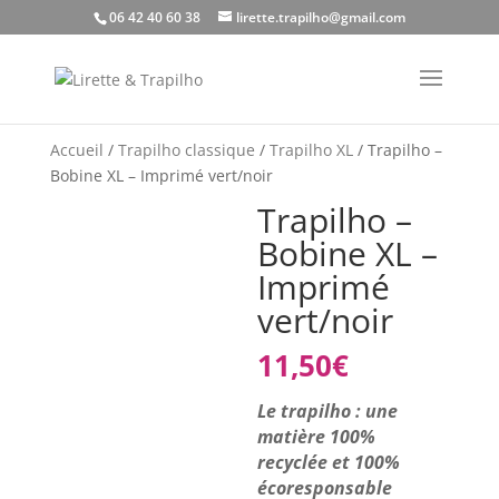
06 42 40 60 38
lirette.trapilho@gmail.com
Accueil
/
Trapilho classique
/
Trapilho XL
/ Trapilho –
Bobine XL – Imprimé vert/noir
Trapilho –
Bobine XL –
Imprimé
vert/noir
11,50
€
Le trapilho : une
matière 100%
recyclée et 100%
écoresponsable