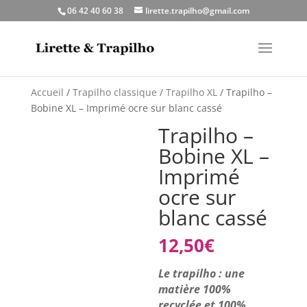
06 42 40 60 38
lirette.trapilho@gmail.com
Accueil
/
Trapilho classique
/
Trapilho XL
/ Trapilho –
Bobine XL – Imprimé ocre sur blanc cassé
Trapilho –
Bobine XL –
Imprimé
ocre sur
blanc cassé
12,50
€
Le trapilho : une
matière 100%
recyclée et 100%