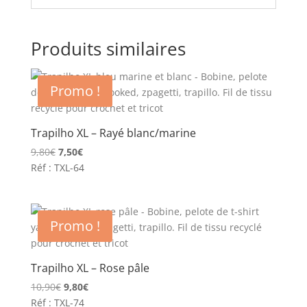
Produits similaires
Promo !
Trapilho XL – Rayé blanc/marine
Le
Le
9,80
€
7,50
€
prix
prix
Réf : TXL-64
initial
actuel
était :
est :
9,80€.
7,50€.
Promo !
Trapilho XL – Rose pâle
Le
Le
10,90
€
9,80
€
prix
prix
Réf : TXL-74