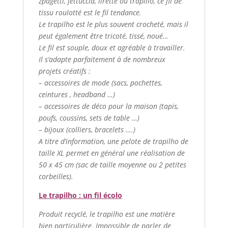
zpagetti, fettuccia, lirette ou trapillo, ce fil de
tissu roulotté est le fil tendance.
Le trapilho est le plus souvent crocheté, mais il
peut également être tricoté, tissé, noué…
Le fil est souple, doux et agréable à travailler.
Il s’adapte parfaitement à de nombreux
projets créatifs :
– accessoires de mode (sacs, pochettes,
ceintures , headband …)
– accessoires de déco pour la maison (tapis,
poufs, coussins, sets de table …)
– bijoux (colliers, bracelets ….)
A titre d’information, une pelote de trapilho de
taille XL permet en général une réalisation de
50 x 45 cm (sac de taille moyenne ou 2 petites
corbeilles).
Le trapilho : un fil écolo
Produit recyclé, le trapilho est une matière
bien particulière. Impossible de parler de