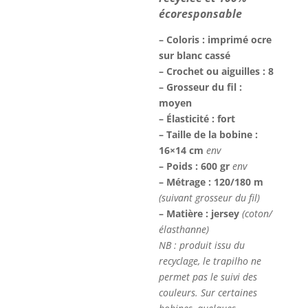
écoresponsable
– Coloris : imprimé ocre
sur blanc cassé
– Crochet ou aiguilles : 8
– Grosseur du fil :
moyen
– Élasticité : fort
– Taille de la bobine :
16×14 cm
env
– Poids : 600 gr
env
– Métrage : 120/180 m
(suivant grosseur du fil)
– Matière : jersey
(coton/
élasthanne)
NB : produit issu du
recyclage, le trapilho ne
permet pas le suivi des
couleurs. Sur certaines