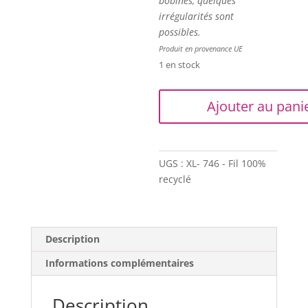
bobines, quelques
irrégularités sont
possibles.
Produit en provenance UE
1 en stock
quantité
Ajouter au pani
de
Trapilho
-
Bobine
UGS :
XL- 746 - Fil 100%
XL
recyclé
-
Imprimé
ocre
Description
sur
blanc
Informations complémentaires
cassé
Description