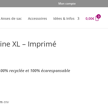
Mon compte
0
Anses de sac
Accessoires
Idées & Infos
0,00
€
bine XL – Imprimé
 100% recyclée et 100% écoresponsable
 cm
env