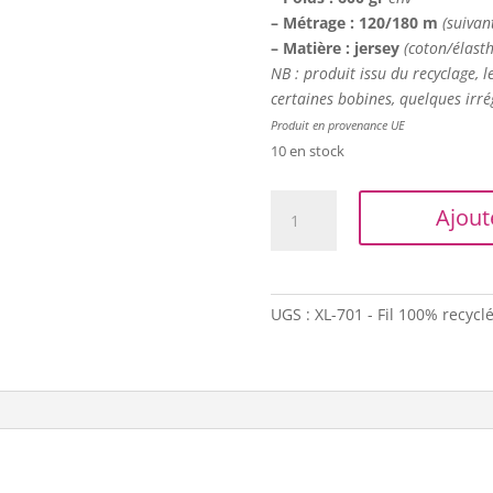
– Métrage : 120/180 m
(suivan
– Matière : jersey
(coton/élast
NB : produit issu du recyclage, l
certaines bobines, quelques irré
Produit en provenance UE
10 en stock
quantité
Ajout
de
Trapilho
-
Bobine
UGS :
XL-701 - Fil 100% recycl
XL
-
Imprimé
noir/gris