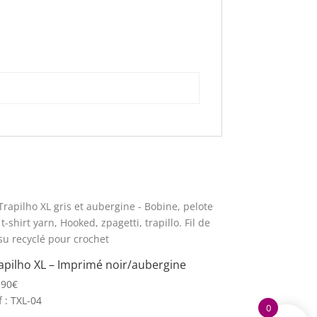
apilho XL – Imprimé noir/aubergine
,90
€
f : TXL-04
0