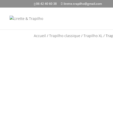
06 42 40 60 38
lirette.trapilho@gmail.com
Accueil
/
Trapilho classique
/
Trapilho XL
/ Trap