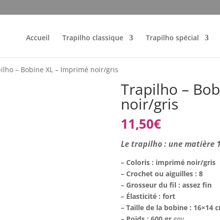
Accueil
Trapilho classique
Trapilho spécial
ilho – Bobine XL – Imprimé noir/gris
Trapilho – Bo
noir/gris
11,50
€
Le trapilho : une matière
– Coloris : imprimé noir/gris
– Crochet ou aiguilles : 8
– Grosseur du fil : assez fin
– Élasticité : fort
– Taille de la bobine : 16×14
– Poids : 600 gr
env