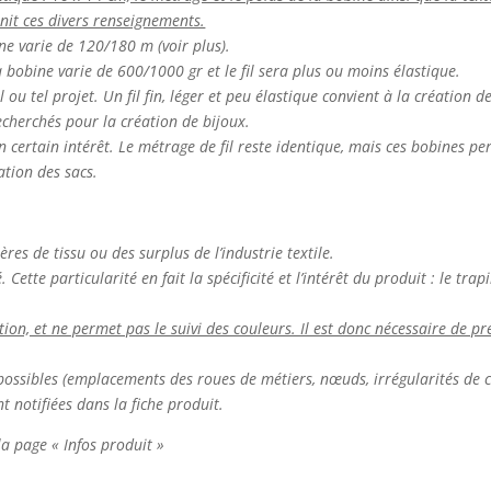
rnit ces divers renseignements.
ine varie de 120/180 m (voir plus).
la bobine varie de 600/1000 gr et le fil sera plus ou moins élastique.
el ou tel projet. Un fil fin, léger et peu élastique convient à la création 
 recherchés pour la création de bijoux.
n certain intérêt. Le métrage de fil reste identique, mais ces bobines p
ation des sacs.
ières de tissu ou des surplus de l’industrie textile.
Cette particularité en fait la spécificité et l’intérêt du produit : le tr
n, et ne permet pas le suivi des couleurs. Il est donc nécessaire de pré
nt possibles (emplacements des roues de métiers, nœuds, irrégularités de c
t notifiées dans la fiche produit.
 la page « Infos produit »