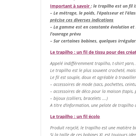
Important à savoir
: le trapilho est un fil
– Le métrage, le poids, l’épaisseur et l’élas
précise ces diverses indications
– La gamme est en constante évolution et n
l’ouvrage prévu
–
Sur certaines bobines, quelques irrégular
Le trapilho : un fil de tissu pour des créa
Appelé indifféremment trapilho, t-shirt yarn, zp
Le trapilho est le plus souvent crocheté, mais
Le fil est souple, doux et agréable à travaill
– accessoires de mode (sacs, pochettes, cein
– accessoires de déco pour la maison (tapis, p
– bijoux (colliers, bracelets ….)
A titre d’information, une pelote de trapilho 
Le trapilho : un fil écolo
Produit recyclé, le trapilho est une matière b
Si la taille de ces bobines XL est toujours ide