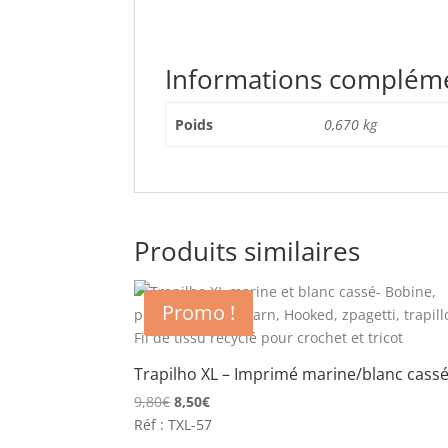
Informations complém
Poids
0,670 kg
Produits similaires
Promo !
Trapilho XL – Imprimé marine/blanc cass
Le
Le
9,80
€
8,50
€
prix
prix
Réf : TXL-57
initial
actuel