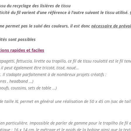
 issu du recyclage des lisières de tissu
ticité du fil varient d’une référence à l’autre suivant le tissu utilisé.
e permet pas le suivi des couleurs, il est donc
nécessaire de prévoir
ités sont possibles
tions rapides et faciles
agetti, fettuccia, lirette ou trapillo, ce fil de tissu roulotté est le fil te
 il peut également être tricoté, tissé, noué…
er. Il s’adapte parfaitement à de nombreux projets créatifs :
tures , headband …)
oufs, coussins, sets de table …)
de taille XL permet en général une réalisation de 50 x 45 cm (sac de tail
ien particulière. Impossible de parler de gamme pour le trapilho (le fil es
ntique : 16 x 14 cm, le métrage et le poids de la bobine ainsi que la textur