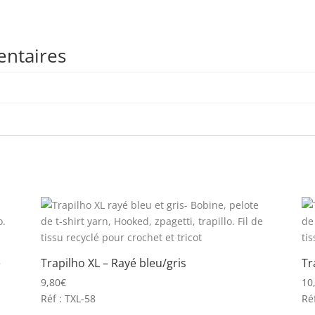
entaires
é
Trapilho XL – Rayé bleu/gris
Tr
9,80
€
10
Réf : TXL-58
Ré