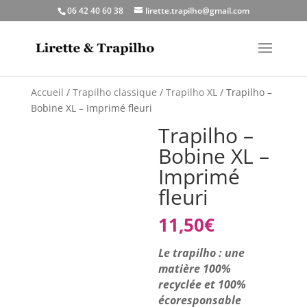
06 42 40 60 38
lirette.trapilho@gmail.com
Accueil
/
Trapilho classique
/
Trapilho XL
/ Trapilho –
Bobine XL – Imprimé fleuri
Trapilho –
Bobine XL –
Imprimé
fleuri
11,50
€
Le trapilho : une
matière 100%
recyclée et 100%
écoresponsable