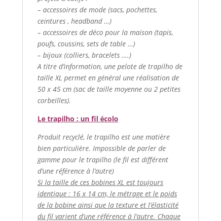
– accessoires de mode (sacs, pochettes,
ceintures , headband …)
– accessoires de déco pour la maison (tapis,
poufs, coussins, sets de table …)
– bijoux (colliers, bracelets ….)
A titre d’information, une pelote de trapilho de
taille XL permet en général une réalisation de
50 x 45 cm (sac de taille moyenne ou 2 petites
corbeilles).
Le trapilho : un fil écolo
Produit recyclé, le trapilho est une matière
bien particulière. Impossible de parler de
gamme pour le trapilho (le fil est différent
d’une référence à l’autre)
Si la taille de ces bobines XL est toujours
identique : 16 x 14 cm, le métrage et le poids
de la bobine ainsi que la texture et l’élasticité
du fil varient d’une référence à l’autre. Chaque