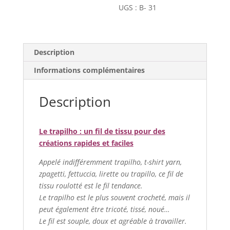
10
UGS :
B- 31
Baby
pelotes
-
Description
Unies
-
Informations complémentaires
Rayés
-
Description
Multicolores
Le trapilho : un fil de tissu pour des
créations rapides et faciles
Appelé indifféremment trapilho, t-shirt yarn,
zpagetti, fettuccia, lirette ou trapillo, ce fil de
tissu roulotté est le fil tendance.
Le trapilho est le plus souvent crocheté, mais il
peut également être tricoté, tissé, noué…
Le fil est souple, doux et agréable à travailler.