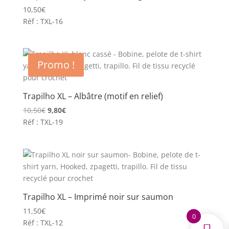
10,50
€
Réf : TXL-16
Promo !
Trapilho XL – Albâtre (motif en relief)
Le
Le
10,50
€
9,80
€
prix
prix
Réf : TXL-19
initial
actuel
était :
est :
10,50€.
9,80€.
Trapilho XL – Imprimé noir sur saumon
11,50
€
0
Réf : TXL-12