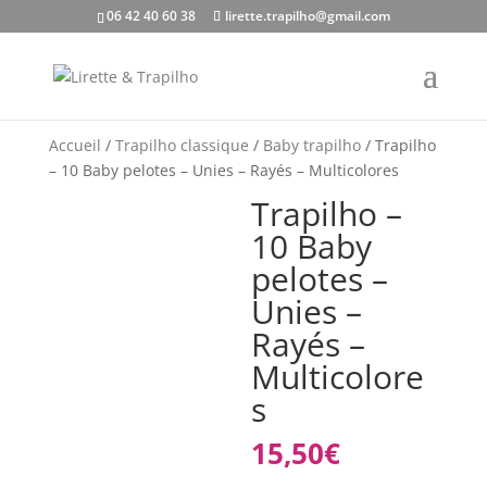
06 42 40 60 38
lirette.trapilho@gmail.com
Accueil
/
Trapilho classique
/
Baby trapilho
/ Trapilho
– 10 Baby pelotes – Unies – Rayés – Multicolores
Trapilho –
10 Baby
pelotes –
Unies –
Rayés –
Multicolore
s
15,50
€