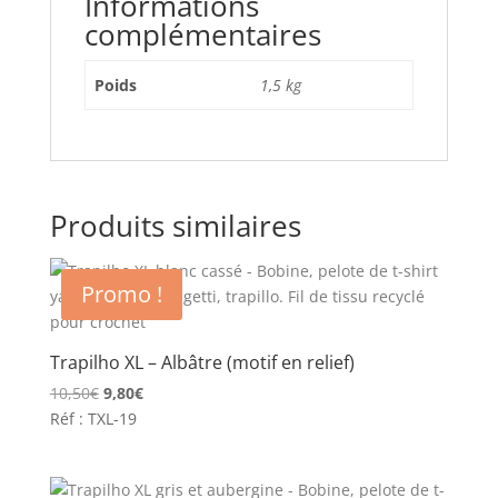
Informations
complémentaires
Poids
1,5 kg
Produits similaires
Promo !
Trapilho XL – Albâtre (motif en relief)
Le
Le
10,50
€
9,80
€
prix
prix
Réf : TXL-19
initial
actuel
était :
est :
10,50€.
9,80€.