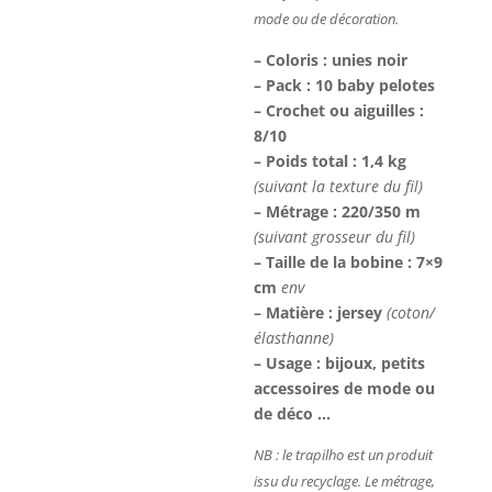
mode ou de décoration.
– Coloris : unies noir
– Pack : 10 baby pelotes
– Crochet ou aiguilles :
8/10
– Poids total : 1,4 kg
(suivant la texture du fil)
– Métrage : 220/350 m
(suivant grosseur du fil)
– Taille de la bobine : 7×9
cm
env
– Matière : jersey
(coton/
élasthanne)
– Usage : bijoux, petits
accessoires de mode ou
de déco …
NB : le trapilho est un produit
issu du recyclage. Le métrage,