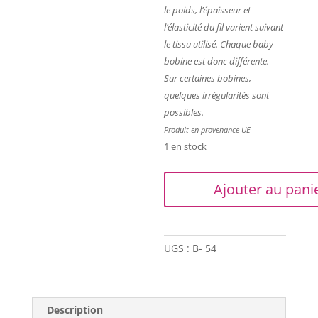
le poids, l’épaisseur et
l’élasticité du fil varient suivant
le tissu utilisé. Chaque baby
bobine est donc différente.
Sur certaines bobines,
quelques irrégularités sont
possibles.
Produit en provenance UE
1 en stock
quantité
Ajouter au pani
de
Trapilho
-
10
UGS :
B- 54
Baby
pelotes
-
Description
Unies