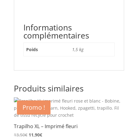
Informations
complémentaires
Poids
1,5 kg
Produits similaires
Promo !
Trapilho XL – Imprimé fleuri
Le
Le
13,50
€
11,90
€