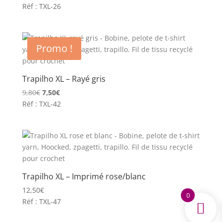
prix
prix
Réf : TXL-26
initial
actuel
était :
est :
13,50€.
11,90€.
Promo !
Trapilho XL – Rayé gris
Le
Le
9,80
€
7,50
€
prix
prix
Réf : TXL-42
initial
actuel
était :
est :
9,80€.
7,50€.
Trapilho XL – Imprimé rose/blanc
12,50
€
0
Réf : TXL-47