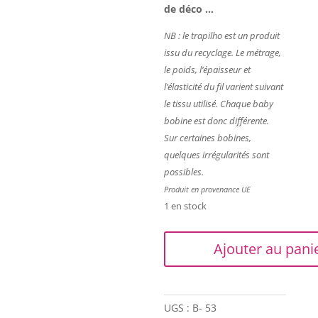
de déco …
NB : le trapilho est un produit
issu du recyclage. Le métrage,
le poids, l’épaisseur et
l’élasticité du fil varient suivant
le tissu utilisé. Chaque baby
bobine est donc différente.
Sur certaines bobines,
quelques irrégularités sont
possibles.
Produit en provenance UE
1 en stock
quantité
Ajouter au pani
de
Trapilho
-
10
UGS :
B- 53