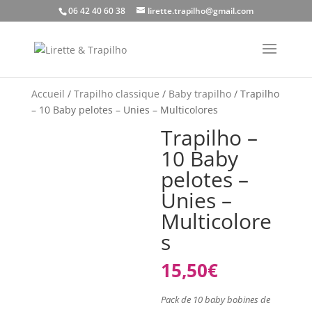
06 42 40 60 38
lirette.trapilho@gmail.com
Accueil
/
Trapilho classique
/
Baby trapilho
/ Trapilho
– 10 Baby pelotes – Unies – Multicolores
Trapilho –
10 Baby
pelotes –
Unies –
Multicolore
s
15,50
€
Pack de 10 baby bobines de