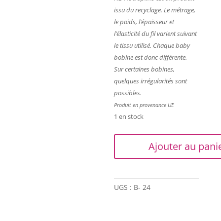
issu du recyclage. Le métrage,
le poids, l’épaisseur et
l’élasticité du fil varient suivant
le tissu utilisé. Chaque baby
bobine est donc différente.
Sur certaines bobines,
quelques irrégularités sont
possibles.
Produit en provenance UE
1 en stock
quantité
Ajouter au pani
de
Trapilho
-
10
UGS :
B- 24
Baby
pelotes
-