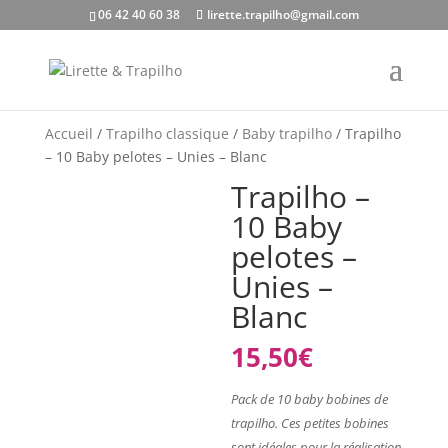
06 42 40 60 38
lirette.trapilho@gmail.com
Accueil
/
Trapilho classique
/
Baby trapilho
/ Trapilho
– 10 Baby pelotes – Unies – Blanc
Trapilho –
10 Baby
pelotes –
Unies –
Blanc
15,50
€
Pack de 10 baby bobines de
trapilho. Ces petites bobines
sont idéales pour la réalisation