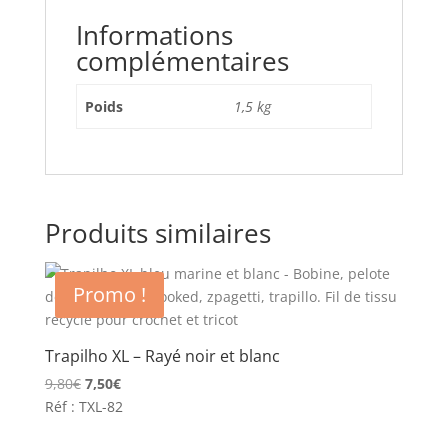
Informations
complémentaires
Poids
1,5 kg
Produits similaires
Promo !
Trapilho XL – Rayé noir et blanc
Le
Le
9,80
€
7,50
€
prix
prix
Réf : TXL-82
initial
actuel