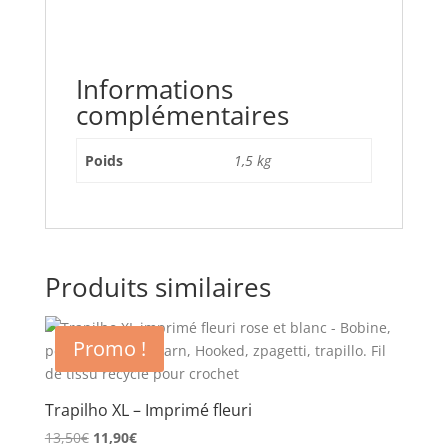
Informations
complémentaires
Poids
1,5 kg
Produits similaires
Promo !
Trapilho XL – Imprimé fleuri
Le
Le
13,50
€
11,90
€