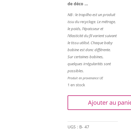
de déco …
NB : le trapilho est un produit
issu du recyclage. Le métrage,
le poids, l’épaisseur et
l’élasticité du fil varient suivant
le tissu utilisé. Chaque baby
bobine est donc différente.
Sur certaines bobines,
quelques irrégularités sont
possibles.
Produit en provenance UE
1 en stock
quantité
Ajouter au pani
de
Trapilho
-
10
UGS :
B- 47