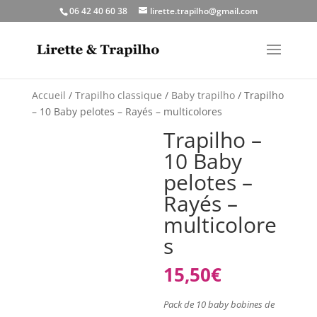
06 42 40 60 38
lirette.trapilho@gmail.com
Accueil
/
Trapilho classique
/
Baby trapilho
/ Trapilho
– 10 Baby pelotes – Rayés – multicolores
Trapilho –
10 Baby
pelotes –
Rayés –
multicolore
s
15,50
€
Pack de 10 baby bobines de