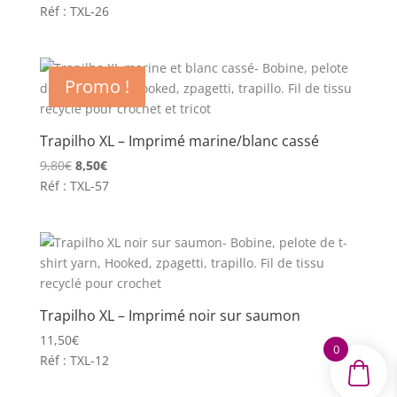
prix
prix
Réf : TXL-26
initial
actuel
était :
est :
13,50€.
11,90€.
Promo !
Trapilho XL – Imprimé marine/blanc cassé
Le
Le
9,80
€
8,50
€
prix
prix
Réf : TXL-57
initial
actuel
était :
est :
9,80€.
8,50€.
Trapilho XL – Imprimé noir sur saumon
11,50
€
0
Réf : TXL-12