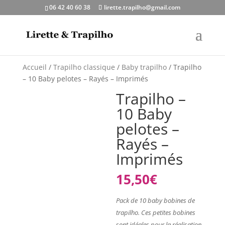
06 42 40 60 38
lirette.trapilho@gmail.com
Accueil
/
Trapilho classique
/
Baby trapilho
/ Trapilho
– 10 Baby pelotes – Rayés – Imprimés
Trapilho –
10 Baby
pelotes –
Rayés –
Imprimés
15,50
€
Pack de 10 baby bobines de
trapilho. Ces petites bobines
sont idéales pour la réalisation